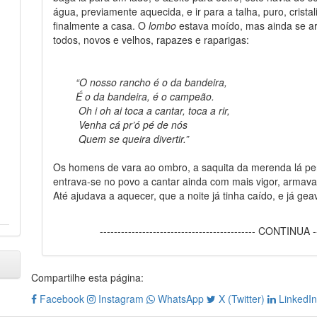
água, previamente aquecida, e ir para a talha, puro, crist
finalmente a casa. O
lombo
estava moído, mas ainda se a
todos, novos e velhos, rapazes e raparigas:
“O nosso rancho é o da bandeira,
É o da bandeira, é o campeão.
Oh i oh ai toca a cantar, toca a rir,
Venha cá pr’ó pé de nós
Quem se queira divertir.”
Os homens de vara ao ombro, a saquita da merenda lá pe
entrava-se no povo a cantar ainda com mais vigor, armava-
Até ajudava a aquecer, que a noite já tinha caído, e já geav
-------------------------------------------- CONTINUA ---
Compartilhe esta página:
Facebook
Instagram
WhatsApp
X (Twitter)
LinkedI