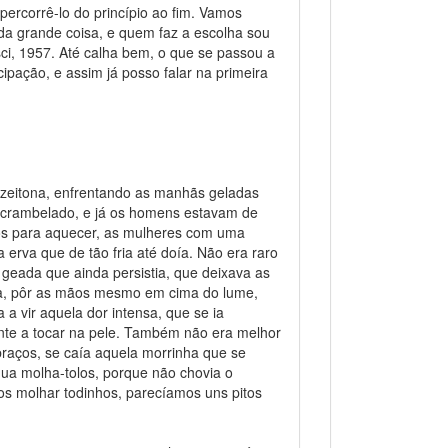
ercorrê-lo do princípio ao fim. Vamos
da grande coisa, e quem faz a escolha sou
sci, 1957. Até calha bem, o que se passou a
ipação, e assim já posso falar na primeira
zeitona, enfrentando as manhãs geladas
crambelado, e já os homens estavam de
os para aquecer, as mulheres com uma
a erva que de tão fria até doía. Não era raro
 geada que ainda persistia, que deixava as
ira, pôr as mãos mesmo em cima do lume,
a vir aquela dor intensa, que se ia
nte a tocar na pele. Também não era melhor
braços, se caía aquela morrinha que se
gua molha-tolos, porque não chovia o
 nos molhar todinhos, parecíamos uns pitos