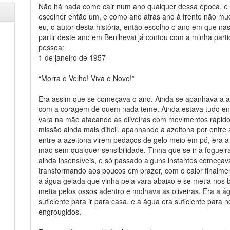
Não há nada como cair num ano qualquer dessa época, e p
escolher então um, e como ano atrás ano à frente não mu
eu, o autor desta história, então escolho o ano em que na
partir deste ano em Benlhevai já contou com a minha partic
pessoa:
1 de janeiro de 1957
“Morra o Velho! Viva o Novo!”
Era assim que se começava o ano. Ainda se apanhava a a
com a coragem de quem nada teme. Ainda estava tudo en
vara na mão atacando as oliveiras com movimentos rápid
missão ainda mais difícil, apanhando a azeitona por entre 
entre a azeitona virem pedaços de gelo meio em pó, era a
mão sem qualquer sensibilidade. Tinha que se ir à fogue
ainda insensíveis, e só passado alguns instantes começava 
transformando aos poucos em prazer, com o calor finalme
a água gelada que vinha pela vara abaixo e se metia nos 
metia pelos ossos adentro e molhava as oliveiras. Era a á
suficiente para ir para casa, e a água era suficiente para
engrougidos.