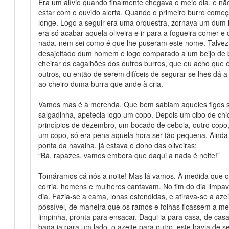
Era um alívio quando finalmente chegava o meio dia, e não
estar com o ouvido alerta. Quando o primeiro burro começa
longe. Logo a seguir era uma orquestra, zornava um dum la
era só acabar aquela oliveira e ir para a fogueira comer 
nada, nem sei como é que lhe puseram este nome. Talvez
desajeitado dum homem é logo comparado a um beijo de b
cheirar os cagalhões dos outros burros, que eu acho que 
outros, ou então de serem difíceis de segurar se lhes dá 
ao cheiro duma burra que ande à cria.
Vamos mas é à merenda. Que bem sabiam aqueles figos s
salgadinha, apetecia logo um copo. Depois um cibo de ch
princípios de dezembro, um bocado de cebola, outro copo,
um copo, só era pena aquela hora ser tão pequena. Ainda
ponta da navalha, já estava o dono das oliveiras:
“Bá, rapazes, vamos embora que daqui a nada é noite!”
Tomáramos cá nós a noite! Mas lá vamos. À medida que o d
corria, homens e mulheres cantavam. No fim do dia limpava
dia. Fazia-se a cama, lonas estendidas, e atirava-se a a
possível, de maneira que os ramos e folhas ficassem a me
limpinha, pronta para ensacar. Daqui ia para casa, de cas
baga ia para um lado, o azeite para outro, este havia de s