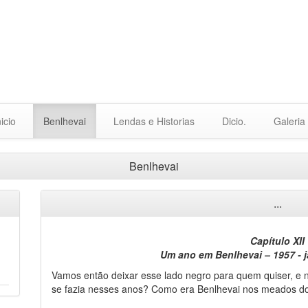
nicio
Benlhevai
Lendas e Historias
Dicio.
Galeria
Benlhevai
...
Capítulo XII
Um ano em Benlhevai – 1957 - j
Vamos então deixar esse lado negro para quem quiser, e n
se fazia nesses anos? Como era Benlhevai nos meados d