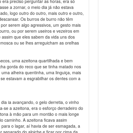
 era preciso perguntar as horas, era só
sse a zornar, o meio dia já não estava
do, logo outro do outro, mais outro e outro,
e descansar. Os burros de burro não têm
 por serem algo agressivos, um gesto mais
urro, ou por serem useiros e vezeiros em
é assim que eles sabem da vida uns dos
a mosca ou se lhes arreguicham as orelhas
ecos, uma azeitona quartilhada e bem
icha gorda do reco que se tinha matado nos
 uma alheira quentinha, uma linguiça, mais
 se estavam a esgrabilhar os dentes com a
ia ia avançando, o gelo derretia, o vinho
-se a azeitona, era o esforço derradeiro do
zeitona à mão para um montão o mais longe
io caminho. A azeitona ficava assim
a para o lagar, aí havia de ser esmagada, a
er separado do alpiche e ficar por cima da