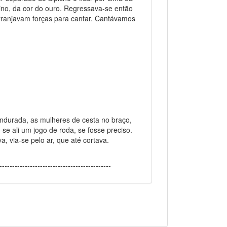
alino, da cor do ouro. Regressava-se então
rranjavam forças para cantar. Cantávamos
ndurada, as mulheres de cesta no braço,
se ali um jogo de roda, se fosse preciso.
a, via-se pelo ar, que até cortava.
------------------------------------------
n