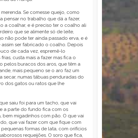
na merenda. Se comesse queijo, como
ria pensar no trabalho que dá a fazer,
a coalhar, e é preciso ter o coalho ali
deiro que se alimente só de leite,
go não pode ter ainda passado erva, e é
e assim ser fabricado o coalho. Depois
pouco de cada vez, espremê-lo
rias, custa mais a fazer mas fica o
do pelos buracos dos aros, que têm a
grande, mais pequeno se o aro faz um
s a secar, numas tábuas penduradas do
vo dos gatos ou ratos que lhe
que saiu foi para um tacho, que vai
ue a parte do fundo fica com os
, bem migadinhos com pão. O que vai
ndo, que vai fazer com que fique com
 pequenas formas de lata, com orifícios
saborosos requeijões. O soro que fica,