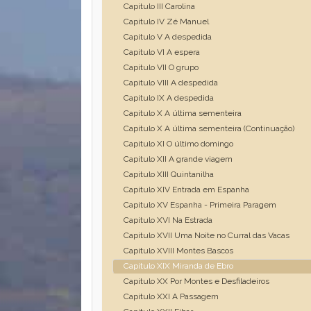
Capitulo III Carolina
Capitulo IV Zé Manuel
Capitulo V A despedida
Capitulo VI A espera
Capitulo VII O grupo
Capitulo VIII A despedida
Capitulo IX A despedida
Capitulo X A última sementeira
Capitulo X A última sementeira (Continuação)
Capitulo XI O último domingo
Capitulo XII A grande viagem
Capitulo XIII Quintanilha
Capitulo XIV Entrada em Espanha
Capitulo XV Espanha - Primeira Paragem
Capitulo XVI Na Estrada
Capitulo XVII Uma Noite no Curral das Vacas
Capitulo XVIII Montes Bascos
Capitulo XIX Miranda de Ebro
Capitulo XX Por Montes e Desfiladeiros
Capitulo XXI A Passagem