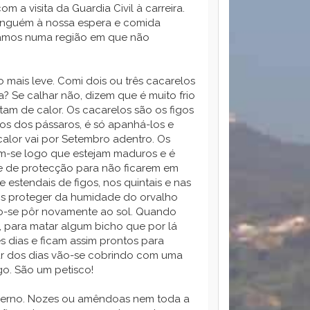
 a visita da Guardia Civil à carreira.
inguém à nossa espera e comida
vamos numa região em que não
 mais leve. Comi dois ou três cacarelos
a? Se calhar não, dizem que é muito frio
tam de calor. Os cacarelos são os figos
dos dos pássaros, é só apanhá-los e
alor vai por Setembro adentro. Os
em-se logo que estejam maduros e é
rve de protecção para não ficarem em
 estendais de figos, nos quintais e nas
 os proteger da humidade do orvalho
ão-se pôr novamente ao sol. Quando
, para matar algum bicho que por lá
s dias e ficam assim prontos para
r dos dias vão-se cobrindo com uma
go. São um petisco!
nverno. Nozes ou amêndoas nem toda a