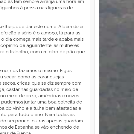
 não as tem sempre arranja uma hora em
guinhos à pressa nas figueiras de
 se lhe pode dar este nome. A bem dizer
feição a sério é o almoço, lá para as
o o dia começa mais tarde e acaba mais
copinho de aguardente, as mulheres
a o trabalho, com um cibo de pão que
rno, nós fazemos o mesmo. Figos
u secar, como as caranguejas,
secos, cricas, que se diz sempre com
ga, castanhas guardadas no meio de
z no meio de areia, amêndoas e nozes
o pudermos juntar uma boa colheita de
pipa do vinho e a tulha bem atestadas e
to para todo o ano. Nem todas as
tudo um pouco, outras apenas guardam
inhos de Espanha se vão enchendo de
rras de França.