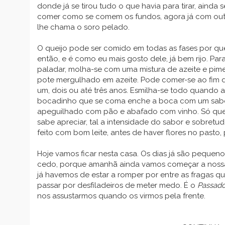
donde já se tirou tudo o que havia para tirar, ainda s
comer como se comem os fundos, agora já com outro
lhe chama o soro pelado.
O queijo pode ser comido em todas as fases por qu
então, e é como eu mais gosto dele, já bem rijo. Pa
paladar, molha-se com uma mistura de azeite e pi
pote mergulhado em azeite. Pode comer-se ao fim 
um, dois ou até três anos. Esmilha-se todo quando a
bocadinho que se coma enche a boca com um sabor
apeguilhado com pão e abafado com vinho. Só qu
sabe apreciar, tal a intensidade do sabor e sobretu
feito com bom leite, antes de haver flores no pasto, 
Hoje vamos ficar nesta casa. Os dias já são pequeno
cedo, porque amanhã ainda vamos começar a nossa
já havemos de estar a romper por entre as fragas q
passar por desfiladeiros de meter medo. É o
Passad
nos assustarmos quando os virmos pela frente.