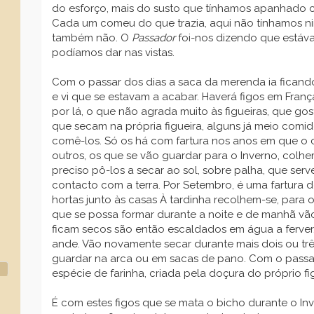
do esforço, mais do susto que tínhamos apanhado com
Cada um comeu do que trazia, aqui não tínhamos n
também não. O
Passador
foi-nos dizendo que está
podíamos dar nas vistas.
Com o passar dos dias a saca da merenda ia ficando
e vi que se estavam a acabar. Haverá figos em Franç
por lá, o que não agrada muito às figueiras, que gos
que secam na própria figueira, alguns já meio comi
comê-los. Só os há com fartura nos anos em que o c
outros, os que se vão guardar para o Inverno, colh
preciso pô-los a secar ao sol, sobre palha, que se
contacto com a terra. Por Setembro, é uma fartura de
hortas junto às casas À tardinha recolhem-se, para
que se possa formar durante a noite e de manhã v
ficam secos são então escaldados em água a ferver
ande. Vão novamente secar durante mais dois ou trê
guardar na arca ou em sacas de pano. Com o passa
espécie de farinha, criada pela doçura do próprio fi
É com estes figos que se mata o bicho durante o I