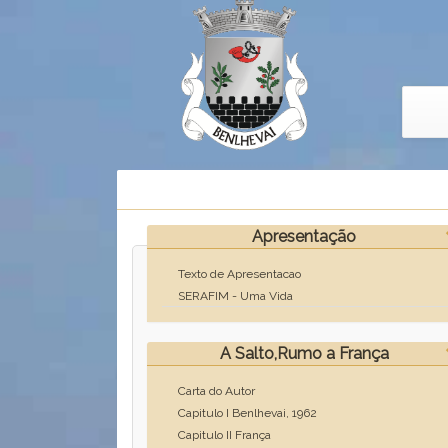
Apresentação
Texto de Apresentacao
SERAFIM - Uma Vida
A Salto,Rumo a França
Carta do Autor
Capitulo I Benlhevai, 1962
Capitulo II França