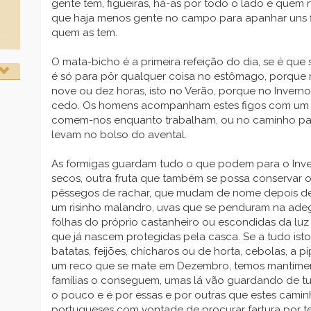
gente tem, figueiras, há-as por todo o lado e quem
que haja menos gente no campo para apanhar uns fi
quem as tem.
O mata-bicho é a primeira refeição do dia, se é que
é só para pôr qualquer coisa no estômago, porque re
nove ou dez horas, isto no Verão, porque no Invern
cedo. Os homens acompanham estes figos com um 
comem-nos enquanto trabalham, ou no caminho par
levam no bolso do avental.
As formigas guardam tudo o que podem para o Inve
secos, outra fruta que também se possa conservar o
pêssegos de rachar, que mudam de nome depois de 
um risinho malandro, uvas que se penduram na ade
folhas do próprio castanheiro ou escondidas da lu
que já nascem protegidas pela casca. Se a tudo ist
batatas, feijões, chícharos ou de horta, cebolas, a 
um reco que se mate em Dezembro, temos mantimen
famílias o conseguem, umas lá vão guardando de 
o pouco e é por essas e por outras que estes cam
portugueses com vontade de procurar fartura por te