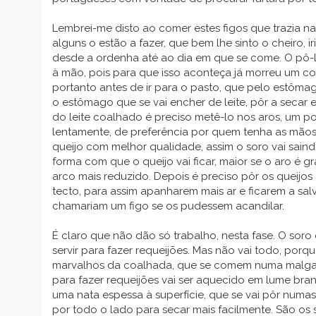
Lembrei-me disto ao comer estes figos que trazia 
alguns o estão a fazer, que bem lhe sinto o cheiro, i
desde a ordenha até ao dia em que se come. O pô-lo 
à mão, pois para que isso aconteça já morreu um cor
portanto antes de ir para o pasto, que pelo estôma
o estômago que se vai encher de leite, pôr a secar 
do leite coalhado é preciso metê-lo nos aros, um 
lentamente, de preferência por quem tenha as mãos f
queijo com melhor qualidade, assim o soro vai sain
forma com que o queijo vai ficar, maior se o aro é 
arco mais reduzido. Depois é preciso pôr os queijo
tecto, para assim apanharem mais ar e ficarem a sal
chamariam um figo se os pudessem acandilar.
É claro que não dão só trabalho, nesta fase. O soro 
servir para fazer requeijões. Mas não vai todo, porq
marvalhos da coalhada, que se comem numa malga
para fazer requeijões vai ser aquecido em lume bra
uma nata espessa à superfície, que se vai pôr numas
por todo o lado para secar mais facilmente. São os 