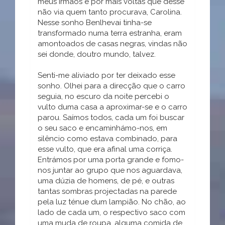
meus irmãos e por mais voltas que desse
não via quem tanto procurava, Carolina.
Nesse sonho Benlhevai tinha-se
transformado numa terra estranha, eram
amontoados de casas negras, vindas não
sei donde, doutro mundo, talvez.
Senti-me aliviado por ter deixado esse
sonho. Olhei para a direcção que o carro
seguia, no escuro da noite percebi o
vulto duma casa a aproximar-se e o carro
parou. Saímos todos, cada um foi buscar
o seu saco e encaminhámo-nos, em
silêncio como estava combinado, para
esse vulto, que era afinal uma corriça.
Entrámos por uma porta grande e fomo-
nos juntar ao grupo que nos aguardava,
uma dúzia de homens, de pé, e outras
tantas sombras projectadas na parede
pela luz ténue dum lampião. No chão, ao
lado de cada um, o respectivo saco com
uma muda de roupa, alguma comida de