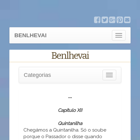
BENLHEVAI
Toggle
navigation
Benlhevai
Categorias
Toggle
navigation
...
Capítulo XII
Quintanilha
Chegámos a Quintanilha. Só o soube
porque o Passador o disse quando