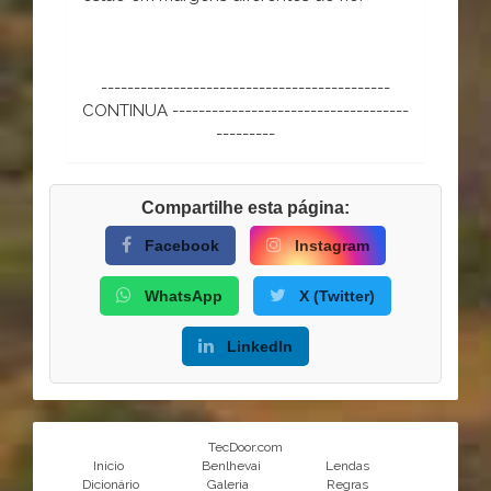
--------------------------------------------
CONTINUA ------------------------------------
---------
Compartilhe esta página:
Facebook
Instagram
WhatsApp
X (Twitter)
LinkedIn
TecDoor.com
Inicio
Benlhevai
Lendas
Dicionário
Galeria
Regras