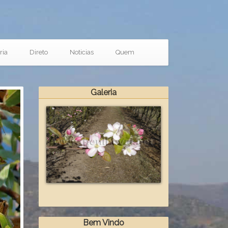
ria
Direto
Noticias
Quem
Galeria
xt
Bem Vindo