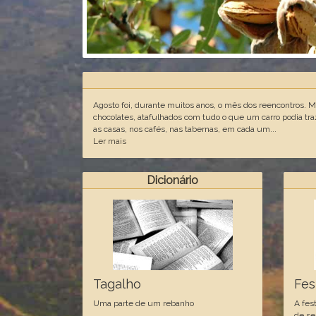
Agosto foi, durante muitos anos, o mês dos reencontros. 
chocolates, atafulhados com tudo o que um carro podia tra
as casas, nos cafés, nas tabernas, em cada um...
Ler mais
Dicionário
Tagalho
Fes
Uma parte de um rebanho
A fes
de se