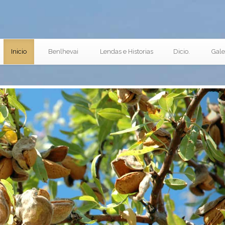
Inicio
Benlhevai
Lendas e Historias
Dicio.
Gale
Ne