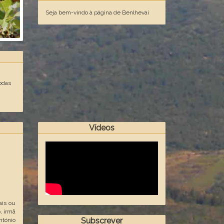
Seja bem-vindo à página de Benlhevai
odas
Vídeos
ais ou
, irmã
Subscrever
tónio