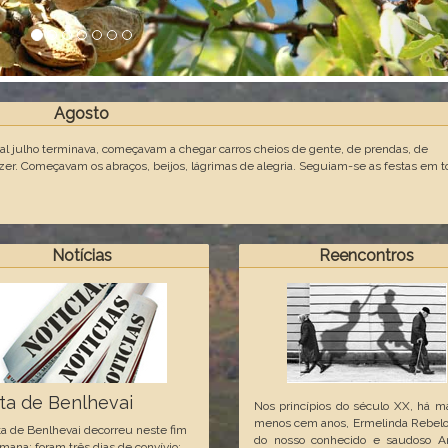
Agosto
Mal julho terminava, começavam a chegar carros cheios de gente, de prendas, de
zer. Começavam os abraços, beijos, lágrimas de alegria. Seguiam-se as festas em t
Notícias
Reencontros
ta de Benlhevai
Nos princípios do século XX, há m
menos cem anos, Ermelinda Rebelo
ta de Benlhevai decorreu neste fim
do nosso conhecido e saudoso An
mana; foram três dias de convívio: