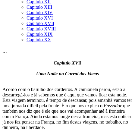
Capitulo XII
Capitulo XIII
Capitulo XIV
Capitulo XVI
Capitulo XVII
Capitulo XVIII
Capitulo XIX
Capitulo XX
...
Capítulo XV
II
Uma Noite no Curral das Vacas
Acordo com o barulho dos cordeiros. A camioneta parou, estão a
descarregá-los e já sabemos que é aqui que vamos ficar esta noite.
Esta viagem terminou, é tempo de descansar, pois amanhã vamos ter
uma jornada difícil pela frente. É o que nos explica o
Passador
que
também nos diz que é ele que nos vai acompanhar até à fronteira
com a França. Ainda estamos longe dessa fronteira, mas esta notícia
já nos faz pensar na França, no fim destas viagens, no trabalho, no
dinheiro, na liberdade.