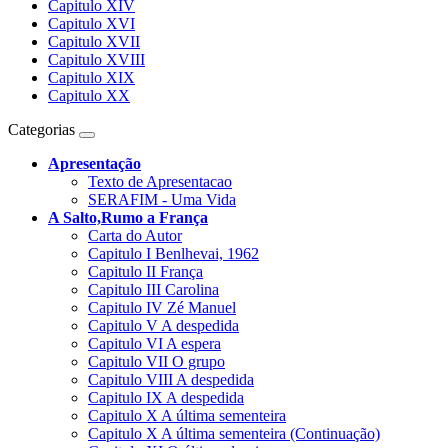
Capitulo XIV
Capitulo XVI
Capitulo XVII
Capitulo XVIII
Capitulo XIX
Capitulo XX
Categorias
Toggle
navigation
Apresentação
Texto de Apresentacao
SERAFIM - Uma Vida
A Salto,Rumo a França
Carta do Autor
Capitulo I Benlhevai, 1962
Capitulo II França
Capitulo III Carolina
Capitulo IV Zé Manuel
Capitulo V A despedida
Capitulo VI A espera
Capitulo VII O grupo
Capitulo VIII A despedida
Capitulo IX A despedida
Capitulo X A última sementeira
Capitulo X A última sementeira (Continuação)