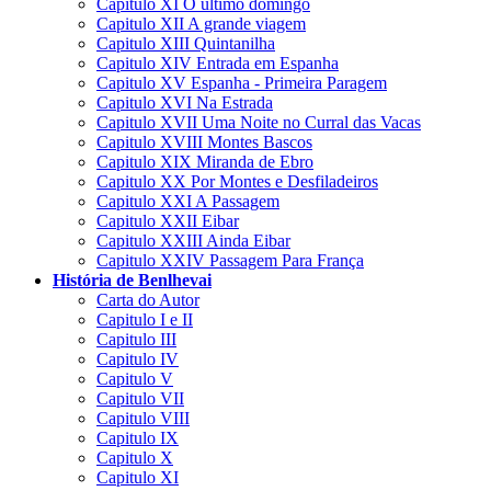
Capitulo XI O último domingo
Capitulo XII A grande viagem
Capitulo XIII Quintanilha
Capitulo XIV Entrada em Espanha
Capitulo XV Espanha - Primeira Paragem
Capitulo XVI Na Estrada
Capitulo XVII Uma Noite no Curral das Vacas
Capitulo XVIII Montes Bascos
Capitulo XIX Miranda de Ebro
Capitulo XX Por Montes e Desfiladeiros
Capitulo XXI A Passagem
Capitulo XXII Eibar
Capitulo XXIII Ainda Eibar
Capitulo XXIV Passagem Para França
História de Benlhevai
Carta do Autor
Capitulo I e II
Capitulo III
Capitulo IV
Capitulo V
Capitulo VII
Capitulo VIII
Capitulo IX
Capitulo X
Capitulo XI