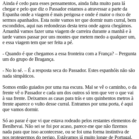
Ainda é cedo para esses pensamentos, ainda falta muito para lá
chegar e pelo que diz o Passador estamos a atravessar a parte da
Espanha onde a viagem é mais perigosa e onde é maior o risco de
sermos apanhados. Esta noite vamos ter que dormir num curral, bem
escondidos, aqui nas redondezas desta terra onde agora chegámos.
Amanhã vamos fazer uma viagem de carreira durante a manhã e à
tarde vamos passar por uns montes que metem medo a qualquer um,
e essa viagem tem que ser feita a pé.
- Quando é que chegamos a essa fronteira com a França? – Pergunta
um do grupo de Bragança.
- No lo sé. – É a resposta seca do Passador. Estes espanhóis não são
nada simpáticos.
Somos então guiados por uma rua escura. Mal se vê o caminho, o da
frente vê o Passador e cada um dos outros só tem que ver o que vai
à sua frente. Deixamos as casas para trás e uns quinhentos metros à
frente aparece o vulto desse curral. Entramos por uma porta, é aqui
que vamos dormir.
Só ao parar é que vi que estava rodeado pelos restantes elementos de
Benlhevai. Não sei se foi por acaso, parece-me que não fizemos
nada para que isso acontecesse, ou se foi uma forma instintiva de
nos protegermos do perigo. Estávamos já muito longe de Portugal,