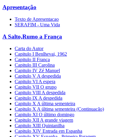
Apresentação
Texto de Apresentacao
SERAFIM - Uma Vida
A Salto,Rumo a França
Carta do Autor
Capitulo I Benlhevai, 1962
Capitulo II França
Capitulo III Carolina
Capitulo IV Zé Manuel
Capitulo V A despedida
Capitulo VI A espera
Capitulo VII O grupo
Capitulo VIII A despedida
Capitulo IX A despedida
Capitulo X A última sementeira
Capitulo X A última sementeira (Continuação)
Capitulo XI O último domingo
Capitulo XII A grande viagem
Capitulo XIII Quintanilha
Capitulo XIV Entrada em Espanha
Capitulo XV Espanha - Primeira Paragem