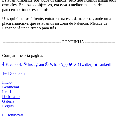
Estavam dispersos por todos os bancos, pelo que ficámos misturados
com eles. Era esse o objectivo, era essa a melhor maneira de
parecermos todos espanhóis.
Uns quilómetros à frente, entrámos na estrada nacional, onde uma
placa anunciava que estávamos na zona de Palência. Metade de
Espanha já tinha ficado para trás.
-------------------------------------------- CONTINUA -----------------------
----------------------
Compartilhe esta página:
Facebook
Instagram
WhatsApp
X (Twitter)
LinkedIn
TecDoor.com
Inicio
Benlhevai
Lendas
Dicionário
Galeria
Regras
© Benlhevai