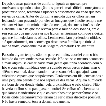
Depois dumas palavras de conforto, iguais às que sempre
trocávamos quando a situação nos parecia mais difícil, começámos a
procurar o sono, tentando esquecer o desconforto do chão que nos
servia de cama. Antes de dormir, à medida que os olhos se iam
fechando, iam passando por eles as imagens que à noite sempre me
vinham visitar – da minha mãe, do meu pai, dos meus irmãos e de
Carolina. Era esta que me levava para o mundo dos sonhos, era o
seu sorriso que me pousava nos lábios, as lágrimas com que a deixei
que me humedeciam os olhos. Lentamente iam perdendo a nitidez,
até que adormeci, no aconchego desta nova família que tinha à
minha volta, companheiros de viagem, camaradas de aventura.
Passado algum tempo, não me pareceu muito, acordei com o frio
húmido da terra onde estava sentado. Não sei se o mesmo aconteceu
a mais algum, se calhar havia mais gente que tinha acordado com o
frio e com esta humidade que ia subindo pelos ossos acima, mas o
silêncio era total, descontando umas ressonadelas que ajudavam a
calcular o espaço que ocupávamos. Estávamos em fila, encostados a
uma pequena parede que nos separava das vacas. Aquela humidade,
era bom de ver donde vinha, pela proximidade e pelo cheiro. Não
haveria melhor sítio para passar a noite? Se calhar não, bem sabia
que íamos clandestinos e que os caminhos que percorríamos e os
locais onde descansávamos teriam de ser o mais discretos possível.
Não havia remédio, toca a dormir novamente.