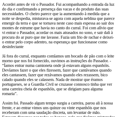
Acordei antes de vir o Passador. Fui acompanhando a entrada da luz
do dia e confirmando a presença das vacas e do produto das suas
necessidades. O cheiro parece que ia aumentando à medida que a
noite se despedia, misturava-se agora com aquela neblina que parece
emergir da terra e que se tornava neste caso mais espessa ao sair dos
montes de estrume que havia no canto do curral. Foi com alívio que
vi entrar o Passador, acordar os mais atrasados no sono, e sair dali à
procura do ar puro que me lavasse. Fazia um frio de rachar e deixei-
o entrar pelo corpo adentro, na esperança que funcionasse como
desinfectante
Já fora do curral, enquanto comíamos um bocado de pão com o leite
morno que nos foi fornecido, ouvimos as instruções do Passador. -
“Íamos entrar numa camioneta onde já estavam alguns espanhóis.
Devíamos fazer o que eles fizessem, fazer que cantávamos quando
eles cantassem, fazer que rezávamos quando eles rezassem, bico
calado quando eles se calassem. Nada de mostrar que éramos
portugueses, se a Guardia Civil se cruzasse connosco tinha que ver
uma carreira cheia de espanhóis, que se dirigiam para alguma
romaria”.
Assim foi. Passado algum tempo surgiu a carreira, parou ali à nossa
frente, e ao entrar vimos uns quinze ou vinte espanhóis que nos
receberam com uma saudação discreta, um levantar de mão.