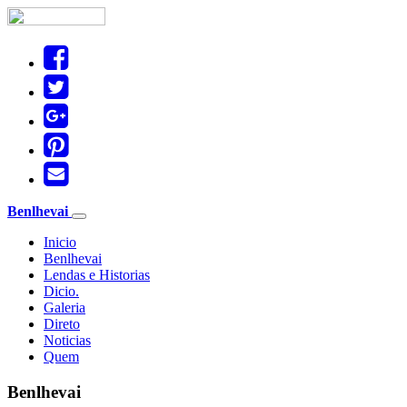
Benlhevai
Toggle
navigation
Inicio
Benlhevai
Lendas e Historias
Dicio.
Galeria
Direto
Noticias
Quem
Benlhevai