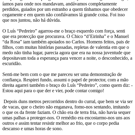
íamos para onde nos mandavam, andávamos completamente
perdidos, guiados por um estranho a quem tínhamos que obedecer
cegamente e em quem não confiávamos lá grande coisa. Foi isso
que nos juntou, não há dúvida.
O Luís “Pedreiro” agarrou-me o braço esquerdo com força, senti
que era protecção que procurava. O Chico “d’Eirinha” e o Manuel
“da Rosa” iam também apoiados no Carlos. Homens feitos, pais de
filhos, com muitas histórias passadas, repletas de valentia em que o
medo não tinha lugar, parecia agora que era na nossa juventude que
depositavam toda a esperança para vencer a noite, o desconhecido, a
escuridão.
Senti-me bem com o que me pareceu ser uma demonstração de
confiança. Respirei fundo, assumi o papel de protector, com a mão
direita agarrei também o braço do Luís “Pedreiro”, como quem diz: -
Estou aqui para o que der e vier, pode contar comigo!
Depois duns metros percorridos dentro do curral, que bem se via ser
de vacas, que o cheiro não enganava, fomo-nos sentando, imitando
o que os da frente faziam. O chão era de terra fria, não havia sequer
umas palhas a proteger-nos. O remédio era encostarmo-nos uns aos
outros e assim tentar resistir melhor ao frio, que o corpo pedia
descanso e umas horas de sono.