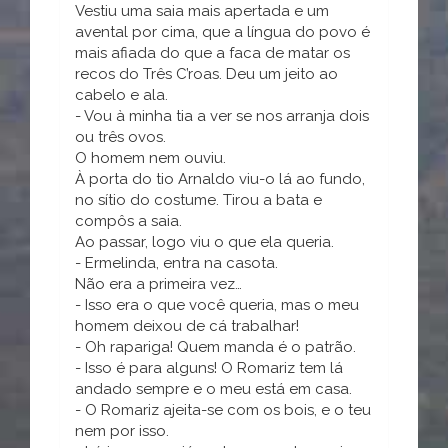
Vestiu uma saia mais apertada e um
avental por cima, que a língua do povo é
mais afiada do que a faca de matar os
recos do Três C’roas. Deu um jeito ao
cabelo e ala.
- Vou à minha tia a ver se nos arranja dois
ou três ovos.
O homem nem ouviu.
À porta do tio Arnaldo viu-o lá ao fundo,
no sítio do costume. Tirou a bata e
compôs a saia.
Ao passar, logo viu o que ela queria.
- Ermelinda, entra na casota.
Não era a primeira vez…
- Isso era o que você queria, mas o meu
homem deixou de cá trabalhar!
- Oh rapariga! Quem manda é o patrão.
- Isso é para alguns! O Romariz tem lá
andado sempre e o meu está em casa.
- O Romariz ajeita-se com os bois, e o teu
nem por isso.