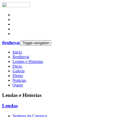
Benlhevai
Toggle navigation
Inicio
Benlhevai
Lendas e Historias
Dicio.
Galeria
Direto
Noticias
Quem
Lendas e Historias
Lendas
Senhora do Carrasco