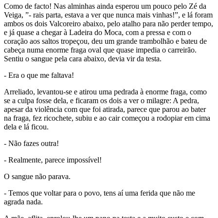
Como de facto! Nas alminhas ainda esperou um pouco pelo Zé da
Veiga, ”- rais parta, estava a ver que nunca mais vinhas!”, e lá foram
ambos os dois Valcoreiro abaixo, pelo atalho para não perder tempo,
e já quase a chegar à Ladeira do Moca, com a pressa e com o
coração aos saltos tropeçou, deu um grande trambolhão e bateu de
cabeça numa enorme fraga oval que quase impedia o carreirão.
Sentiu o sangue pela cara abaixo, devia vir da testa.
- Era o que me faltava!
Arreliado, levantou-se e atirou uma pedrada à enorme fraga, como
se a culpa fosse dela, e ficaram os dois a ver o milagre: A pedra,
apesar da violência com que foi atirada, parece que parou ao bater
na fraga, fez ricochete, subiu e ao cair começou a rodopiar em cima
dela e lá ficou.
- Não fazes outra!
- Realmente, parece impossível!
O sangue não parava.
- Temos que voltar para o povo, tens aí uma ferida que não me
agrada nada.