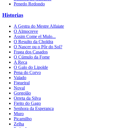
Penedo Redondo
Historias
A Gestra do Mestre Alfaiate
O Almocreve
Assim Come el Mulo...
O Resulto da Choldra
O Nascer ou o Pôr do Sol?
Fraga dos Casados
O Cúmulo da Fome
A Reca
O Galo do Lipolde
Pena do Corvo
Valado
Figueiral
Noval
Gorgolão
Orreta da Silva
Fieito do Gago
Senhora da Esperança
Muro
Picamilho
Zelha