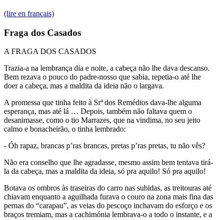
(lire en français)
Fraga dos Casados
A FRAGA DOS CASADOS
Trazia-a na lembrança dia e noite, a cabeça não lhe dava descanso.
Bem rezava o pouco do padre-nosso que sabia, repetia-o até lhe
doer a cabeça, mas a maldita da ideia não o largava.
A promessa que tinha feito à Srª dos Remédios dava-lhe alguma
esperança, mas até lá … Depois, também não faltava quem o
desanimasse, como o tio Marrazes, que na vindima, no seu jeito
calmo e bonacheirão, o tinha lembrado:
- Óh rapaz, brancas p’ras brancas, pretas p’ras pretas, tu não vês?
Não era conselho que lhe agradasse, mesmo assim bem tentava tirá-
la da cabeça, mas a maldita da ideia, só pra aquilo! Só pra aquilo!
Botava os ombros às traseiras do carro nas subidas, as treitouras até
chiavam enquanto a aguilhada furava o couro na zona mais fina das
pernas do “carapau”, as veias do pescoço inchavam do esforço e os
braços tremiam, mas a cachimónia lembrava-o a todo o instante, e a