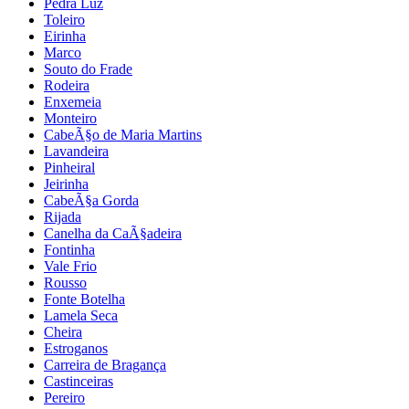
Pedra Luz
Toleiro
Eirinha
Marco
Souto do Frade
Rodeira
Enxemeia
Monteiro
CabeÃ§o de Maria Martins
Lavandeira
Pinheiral
Jeirinha
CabeÃ§a Gorda
Rijada
Canelha da CaÃ§adeira
Fontinha
Vale Frio
Rousso
Fonte Botelha
Lamela Seca
Cheira
Estroganos
Carreira de Bragança
Castinceiras
Pereiro