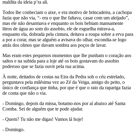
maldita da ideia p’ra ali.
Todos lhe conheciam o aixe, e era motivo de brincadeira, a cachopa
fazia que não via, “- era o que lhe faltava, casar com um aleijado”,
mas ele não desarmava e enquanto os bois bebiam mansamente
litros de água ao som do assobio, ele de esguelha mirava-a,
enquanto ela, dobrada pela cintura, deitava a roupa sobre a erva para
a por a corar, mas se alguém a avisava do olhar, escondia-se logo
atrás dos olmos que davam sombra aos poços de lavar.
Mas eram estes pequenos momentos que lhe punham o coração aos
saltos e na subida para a loje até os bois gostavam do assobio
poderoso que se fazia ouvir pela rua acima.
À noite, deitados de costas na Eira da Pedra sob o céu estrelado,
perguntava pela milésima vez ao Zé da Veiga, amigo do peito, o
único de confiança que tinha, por que é que o raio da rapariga fazia
de conta que não o via.
- Domingo, depois da missa, botamo-nos por aí abaixo até Santa
Comba. Sei de alguém que te pode ajudar.
- Quem? Tu não me digas! Vamos lá hoje!
- Domingo.