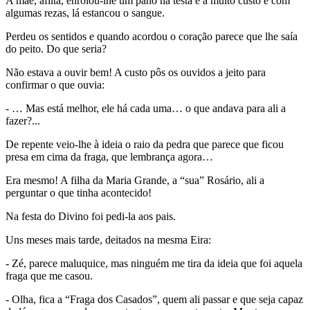
A mãe, aflita, enrolou-lhe um pano na testa e a muito custo e com
algumas rezas, lá estancou o sangue.
Perdeu os sentidos e quando acordou o coração parece que lhe saía
do peito. Do que seria?
Não estava a ouvir bem! A custo pôs os ouvidos a jeito para
confirmar o que ouvia:
- … Mas está melhor, ele há cada uma… o que andava para ali a
fazer?...
De repente veio-lhe à ideia o raio da pedra que parece que ficou
presa em cima da fraga, que lembrança agora…
Era mesmo! A filha da Maria Grande, a “sua” Rosário, ali a
perguntar o que tinha acontecido!
Na festa do Divino foi pedi-la aos pais.
Uns meses mais tarde, deitados na mesma Eira:
- Zé, parece maluquice, mas ninguém me tira da ideia que foi aquela
fraga que me casou.
- Olha, fica a “Fraga dos Casados”, quem ali passar e que seja capaz