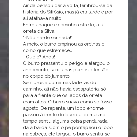
Ainda pensou dar a volta, lembrou-se da
história do Sifrósio, mas já era tarde e por
ali atalhava muito.
Entrou naquele caminho estreito, a tal
orreta da Silva.
“-Não há-de ser nada!”
A meio, o burro empinou as orelhas e
como que estremeceu.
- Que é? Anda!
O burro pressentiu o perigo e alargou o
andamento, sentiu nas pernas a tensão
no corpo do jumento.
Sentiu-os a correr nas ladeiras do
caminho, ali não havia escapatória, só
para a frente que os lados da orreta
eram altos. O burro suava como se fosse
agosto. De repente, um lobo enorme
passou à frente do burro e ao mesmo
tempo sentiu alguma coisa pendurada
da albarda. Com o pé pontapeou o lobo
na cabeça, ele largou, o burro sentiu-se