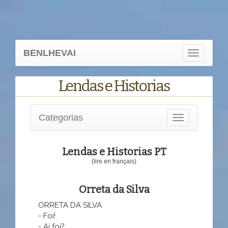
BENLHEVAI
Toggle
navigation
Lendas e Historias
Categorias
Toggle
navigation
Lendas e Historias PT
(lire en français)
Orreta da Silva
ORRETA DA SILVA
- Foi!
- Ai foi?