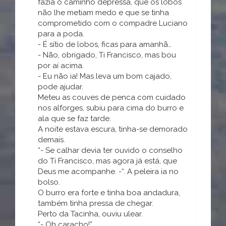
fazia o caminho depressa, que os lobos
não lhe metiam medo e que se tinha
comprometido com o compadre Luciano
para a poda.
- É sítio de lobos, ficas para amanhã…
- Não, obrigado, Ti Francisco, mas bou
por aí acima.
- Eu não ia! Mas leva um bom cajado,
pode ajudar.
Meteu as couves de penca com cuidado
nos alforges, subiu para cima do burro e
ala que se faz tarde.
A noite estava escura, tinha-se demorado
demais.
“- Se calhar devia ter ouvido o conselho
do Ti Francisco, mas agora já está, que
Deus me acompanhe. -“. A peleira ia no
bolso.
O burro era forte e tinha boa andadura,
também tinha pressa de chegar.
Perto da Tacinha, ouviu ulear.
“- Oh caracho!”