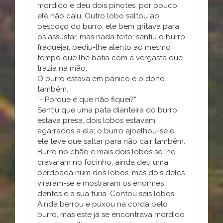
mordido e deu dois pinotes, por pouco
ele não caiu. Outro lobo saltou ao
pescoço do burro, ele bem gritava para
os assustar, mas nada feito; sentiu o burro
fraquejar, pediu-lhe alento ao mesmo
tempo que lhe batia com a vergasta que
trazia na mão.
O burro estava em pânico e o dono
também.
“- Porque é que não fiquei?”
Sentiu que uma pata dianteira do burro
estava presa, dois lobos estavam
agarrados a ela; o burro ajoelhou-se e
ele teve que saltar para não cair também.
Burro no chão e mais dois lobos se lhe
cravaram no focinho; ainda deu uma
berdoada num dos lobos, mas dois deles
viraram-se e mostraram os enormes
dentes e a sua fúria. Contou seis lobos.
Ainda berrou e puxou na corda pelo
burro, mas este já se encontrava mordido