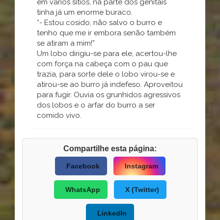
em vários sítios, na parte dos genitais
tinha já um enorme buraco.
“- Estou cosido, não salvo o burro e
tenho que me ir embora senão também
se atiram a mim!”
Um lobo dirigiu-se para ele, acertou-lhe
com força na cabeça com o pau que
trazia, para sorte dele o lobo virou-se e
atirou-se ao burro já indefeso. Aproveitou
para fugir. Ouvia os grunhidos agressivos
dos lobos e o arfar do burro a ser
comido vivo.
Compartilhe esta página:
Facebook
Instagram
WhatsApp
X (Twitter)
LinkedIn