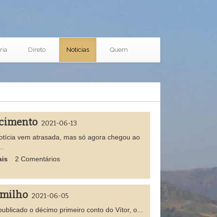
ria
Direto
Noticias
Quem
ecimento
2021-06-13
otícia vem atrasada, mas só agora chegou ao
..
ais
2 Comentários
amilho
2021-06-05
 publicado o décimo primeiro conto do Vítor, o...