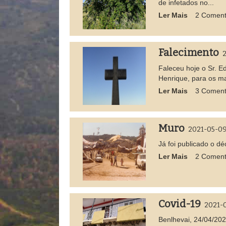
de infetados no...
Ler Mais
2 Coment
Falecimento
2
Faleceu hoje o Sr. E
Henrique, para os mai
Ler Mais
3 Coment
Muro
2021-05-0
Já foi publicado o dé
Ler Mais
2 Coment
Covid-19
2021-
Benlhevai, 24/04/202