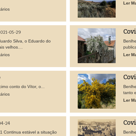
Ler M
ários
Cov
021-05-29
duardo Silva, o Eduardo do
Benlhe
s velhos....
public
ários
Ler M
Cov
9
cimo conto do Vítor, o...
Benlhe
tanto 
ários
Ler M
Cov
04-24
1 Continua estável a situação
Benlhe