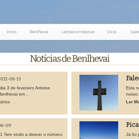
Inicio
Benlhevai
Lendas e Historias
Dicio.
Gale
Notícias de Benlhevai
Fal
021-06-13
ia 3 de fevereiro Antoine
Esta n
enlhevai em...
nosso.
ários
Ler M
Pic
06-09
21 Tem vindo a descer o número
Já foi