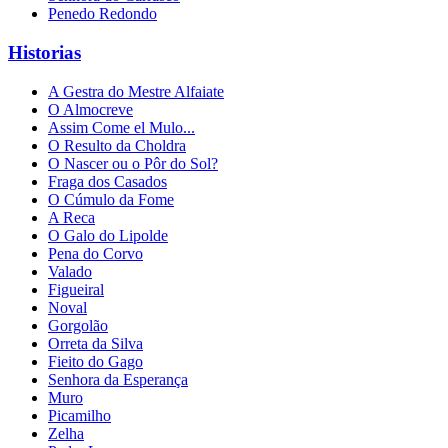
Penedo Redondo
Historias
A Gestra do Mestre Alfaiate
O Almocreve
Assim Come el Mulo...
O Resulto da Choldra
O Nascer ou o Pôr do Sol?
Fraga dos Casados
O Cúmulo da Fome
A Reca
O Galo do Lipolde
Pena do Corvo
Valado
Figueiral
Noval
Gorgolão
Orreta da Silva
Fieito do Gago
Senhora da Esperança
Muro
Picamilho
Zelha