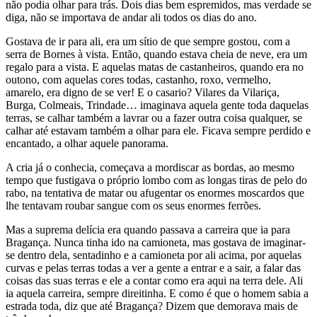
não podia olhar para trás. Dois dias bem espremidos, mas verdade se
diga, não se importava de andar ali todos os dias do ano.
Gostava de ir para ali, era um sítio de que sempre gostou, com a
serra de Bornes à vista. Então, quando estava cheia de neve, era um
regalo para a vista. E aquelas matas de castanheiros, quando era no
outono, com aquelas cores todas, castanho, roxo, vermelho,
amarelo, era digno de se ver! E o casario? Vilares da Vilariça,
Burga, Colmeais, Trindade… imaginava aquela gente toda daquelas
terras, se calhar também a lavrar ou a fazer outra coisa qualquer, se
calhar até estavam também a olhar para ele. Ficava sempre perdido e
encantado, a olhar aquele panorama.
A cria já o conhecia, começava a mordiscar as bordas, ao mesmo
tempo que fustigava o próprio lombo com as longas tiras de pelo do
rabo, na tentativa de matar ou afugentar os enormes moscardos que
lhe tentavam roubar sangue com os seus enormes ferrões.
Mas a suprema delícia era quando passava a carreira que ia para
Bragança. Nunca tinha ido na camioneta, mas gostava de imaginar-
se dentro dela, sentadinho e a camioneta por ali acima, por aquelas
curvas e pelas terras todas a ver a gente a entrar e a sair, a falar das
coisas das suas terras e ele a contar como era aqui na terra dele. Ali
ia aquela carreira, sempre direitinha. E como é que o homem sabia a
estrada toda, diz que até Bragança? Dizem que demorava mais de